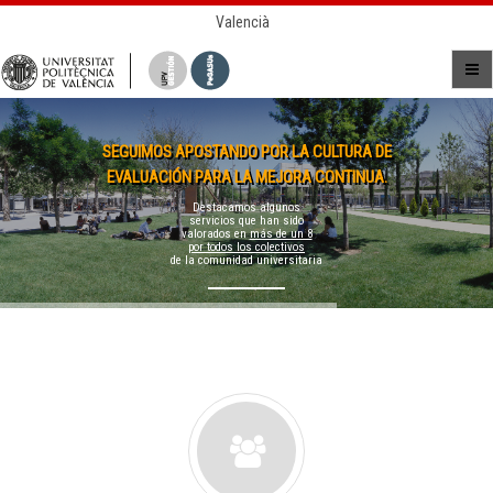
Valencià
SEGUIMOS APOSTANDO POR LA CULTURA DE
EVALUACIÓN PARA LA MEJORA CONTINUA.
Destacamos algunos
servicios que han sido
valorados en
más de un 8
por todos los colectivos
de la comunidad universitaria