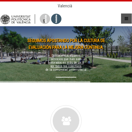
Valencià
SEGUIMOS APOSTANDO POR LA CULTURA DE
EVALUACIÓN PARA LA MEJORA CONTINUA.
Destacamos algunos
servicios que han sido
valorados en
más de un 8
por todos los colectivos
de la comunidad universitaria