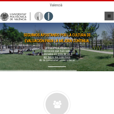
Valencià
SEGUIMOS APOSTANDO POR LA CULTURA DE
EVALUACIÓN PARA LA MEJORA CONTINUA.
Destacamos algunos
servicios que han sido
valorados en
más de un 8
por todos los colectivos
de la comunidad universitaria