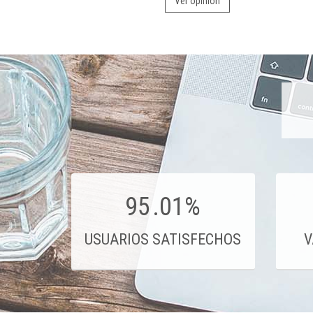
Ver opinión
95
.01%
USUARIOS SATISFECHOS
V