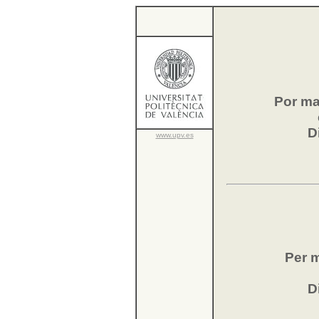
Por ma
D
www.upv.es
Per m
D