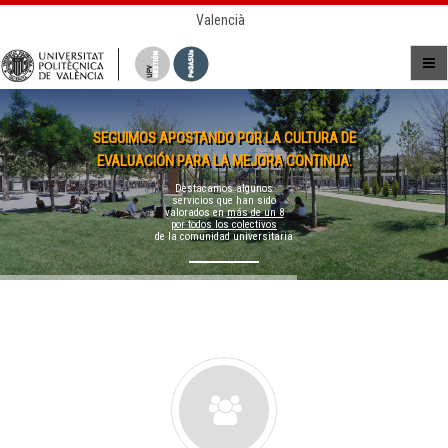
Valencià
SEGUIMOS APOSTANDO POR LA CULTURA DE
EVALUACIÓN PARA LA MEJORA CONTINUA.
Destacamos algunos
servicios que han sido
valorados en
más de un 8
por todos los colectivos
de la comunidad universitaria