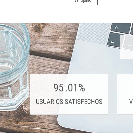
Ver opinión
95
.01%
USUARIOS SATISFECHOS
V