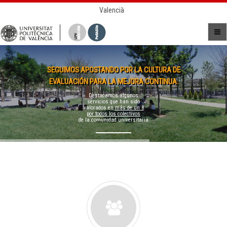
Valencià
SEGUIMOS APOSTANDO POR LA CULTURA DE
EVALUACIÓN PARA LA MEJORA CONTINUA.
Destacamos algunos
servicios que han sido
valorados en
más de un 8
por todos los colectivos
de la comunidad universitaria