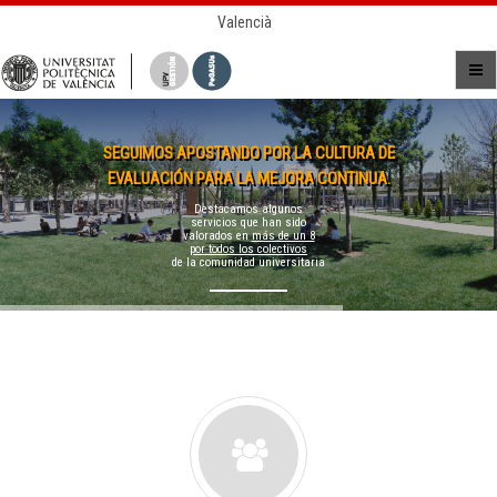
Valencià
SEGUIMOS APOSTANDO POR LA CULTURA DE
EVALUACIÓN PARA LA MEJORA CONTINUA.
Destacamos algunos
servicios que han sido
valorados en
más de un 8
por todos los colectivos
de la comunidad universitaria