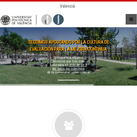
Valencià
SEGUIMOS APOSTANDO POR LA CULTURA DE
EVALUACIÓN PARA LA MEJORA CONTINUA.
Destacamos algunos
servicios que han sido
valorados en
más de un 8
por todos los colectivos
de la comunidad universitaria