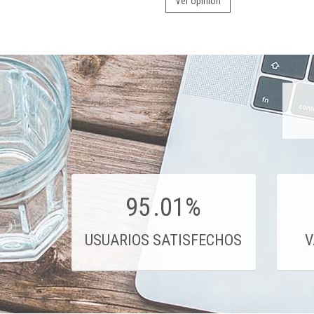
Ver opinión
95
.01%
USUARIOS SATISFECHOS
V