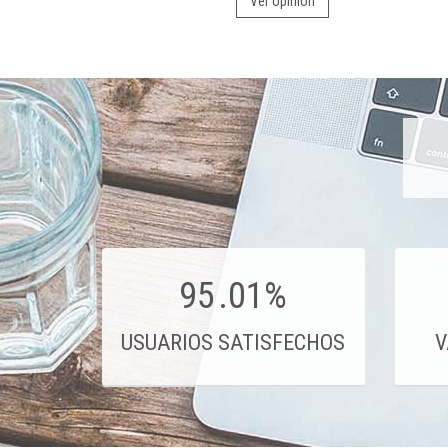
Ver opinión
95
.01%
USUARIOS SATISFECHOS
V