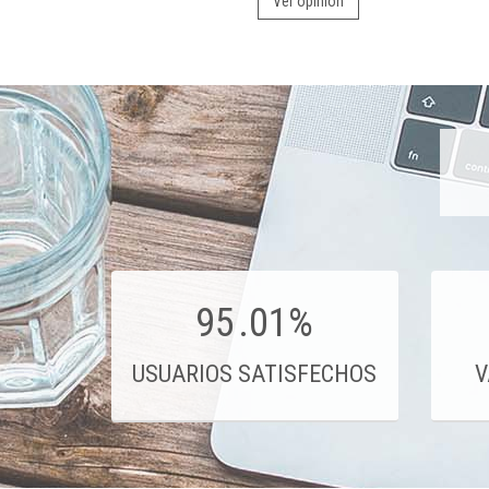
Ver opinión
95
.01%
USUARIOS SATISFECHOS
V