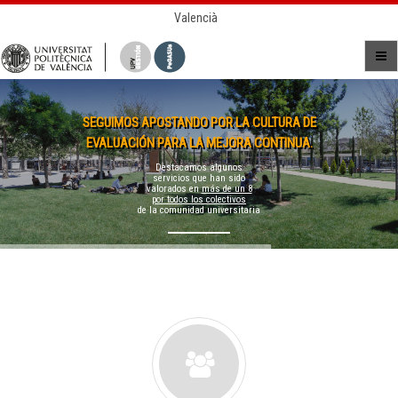
Valencià
SEGUIMOS APOSTANDO POR LA CULTURA DE
EVALUACIÓN PARA LA MEJORA CONTINUA.
Destacamos algunos
servicios que han sido
valorados en
más de un 8
por todos los colectivos
de la comunidad universitaria