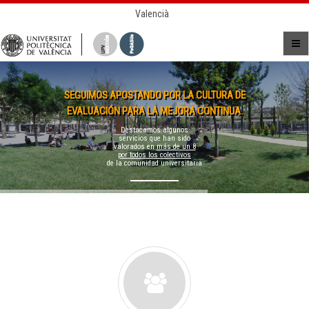
Valencià
SEGUIMOS APOSTANDO POR LA CULTURA DE
EVALUACIÓN PARA LA MEJORA CONTINUA.
Destacamos algunos
servicios que han sido
valorados en
más de un 8
por todos los colectivos
de la comunidad universitaria