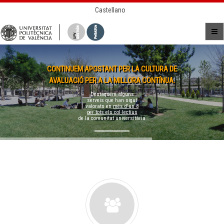
Castellano
CONTINUEM APOSTANT PER LA CULTURA DE
AVALUACIÓ PER A LA MILLORA CONTÍNUA.
Destaquem alguns
serveis que han sigut
valorats en
més d'un 8
per tots els col·lectius
de la comunitat universitària