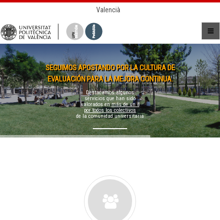
Valencià
SEGUIMOS APOSTANDO POR LA CULTURA DE
EVALUACIÓN PARA LA MEJORA CONTINUA.
Destacamos algunos
servicios que han sido
valorados en
más de un 8
por todos los colectivos
de la comunidad universitaria