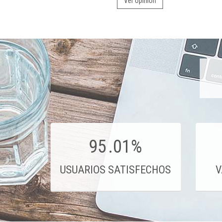
Ver opinión
95
.01%
USUARIOS SATISFECHOS
V