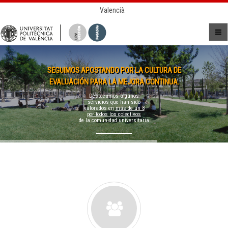
Valencià
SEGUIMOS APOSTANDO POR LA CULTURA DE
EVALUACIÓN PARA LA MEJORA CONTINUA.
Destacamos algunos
servicios que han sido
valorados en
más de un 8
por todos los colectivos
de la comunidad universitaria