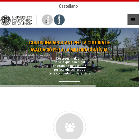
Castellano
CONTINUEM APOSTANT PER LA CULTURA DE
AVALUACIÓ PER A LA MILLORA CONTÍNUA.
Destaquem alguns
serveis que han sigut
valorats en
més d'un 8
per tots els col·lectius
de la comunitat universitària