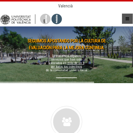
Valencià
SEGUIMOS APOSTANDO POR LA CULTURA DE
EVALUACIÓN PARA LA MEJORA CONTINUA.
Destacamos algunos
servicios que han sido
valorados en
más de un 8
por todos los colectivos
de la comunidad universitaria