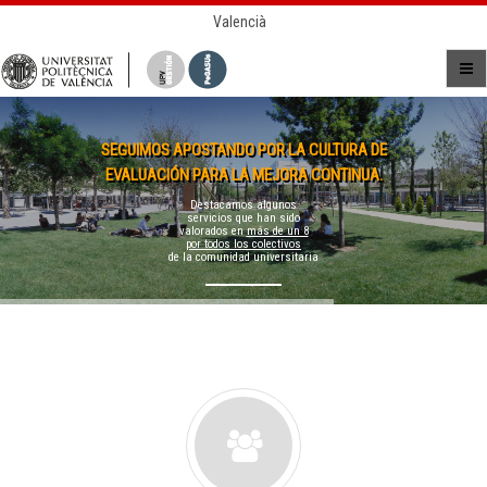
Valencià
SEGUIMOS APOSTANDO POR LA CULTURA DE
EVALUACIÓN PARA LA MEJORA CONTINUA.
Destacamos algunos
servicios que han sido
valorados en
más de un 8
por todos los colectivos
de la comunidad universitaria