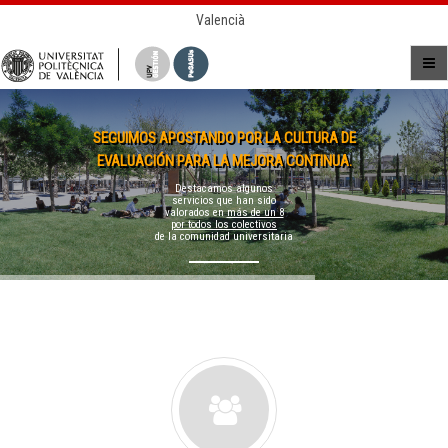
Valencià
SEGUIMOS APOSTANDO POR LA CULTURA DE
EVALUACIÓN PARA LA MEJORA CONTINUA.
Destacamos algunos
servicios que han sido
valorados en
más de un 8
por todos los colectivos
de la comunidad universitaria