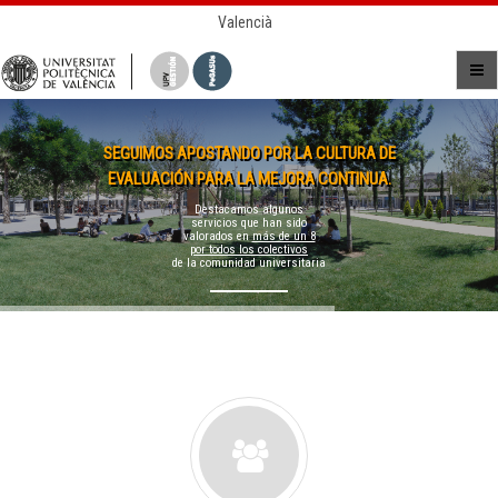
Valencià
SEGUIMOS APOSTANDO POR LA CULTURA DE
EVALUACIÓN PARA LA MEJORA CONTINUA.
Destacamos algunos
servicios que han sido
valorados en
más de un 8
por todos los colectivos
de la comunidad universitaria