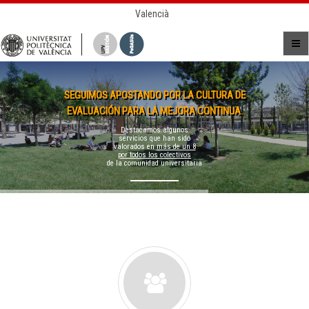
Valencià
SEGUIMOS APOSTANDO POR LA CULTURA DE
EVALUACIÓN PARA LA MEJORA CONTINUA.
Destacamos algunos
servicios que han sido
valorados en
más de un 8
por todos los colectivos
de la comunidad universitaria