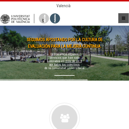
Valencià
SEGUIMOS APOSTANDO POR LA CULTURA DE
EVALUACIÓN PARA LA MEJORA CONTINUA.
Destacamos algunos
servicios que han sido
valorados en
más de un 8
por todos los colectivos
de la comunidad universitaria