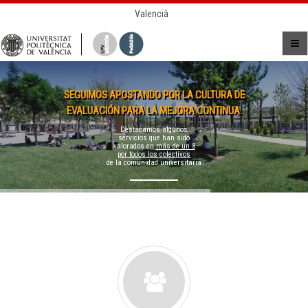
Valencià
SEGUIMOS APOSTANDO POR LA CULTURA DE
EVALUACIÓN PARA LA MEJORA CONTINUA.
Destacamos algunos
servicios que han sido
valorados en
más de un 8
por todos los colectivos
de la comunidad universitaria