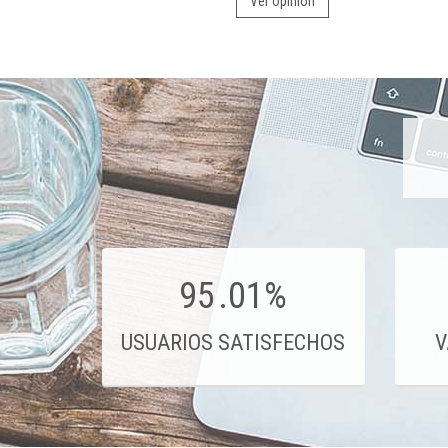
Ver opinión
95
.01%
USUARIOS SATISFECHOS
V