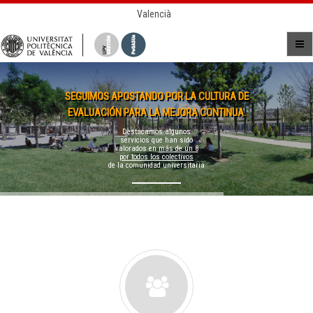
Valencià
SEGUIMOS APOSTANDO POR LA CULTURA DE
EVALUACIÓN PARA LA MEJORA CONTINUA.
Destacamos algunos
servicios que han sido
valorados en
más de un 8
por todos los colectivos
de la comunidad universitaria