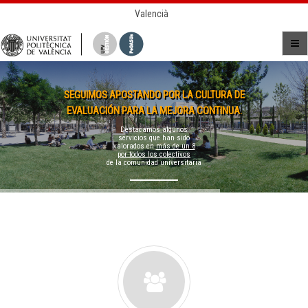
Valencià
SEGUIMOS APOSTANDO POR LA CULTURA DE
EVALUACIÓN PARA LA MEJORA CONTINUA.
Destacamos algunos
servicios que han sido
valorados en
más de un 8
por todos los colectivos
de la comunidad universitaria