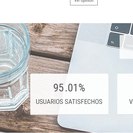
Ver opinión
95
.01%
USUARIOS SATISFECHOS
V