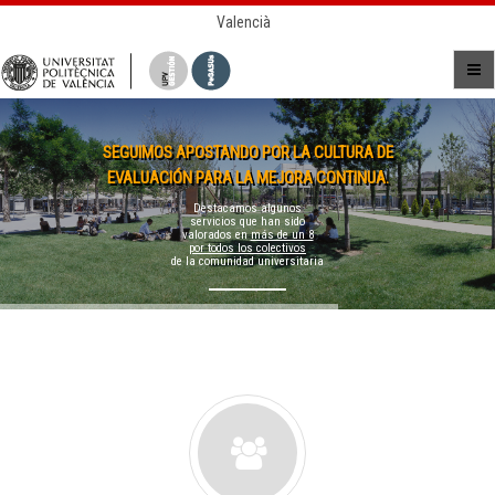
Valencià
SEGUIMOS APOSTANDO POR LA CULTURA DE
EVALUACIÓN PARA LA MEJORA CONTINUA.
Destacamos algunos
servicios que han sido
valorados en
más de un 8
por todos los colectivos
de la comunidad universitaria