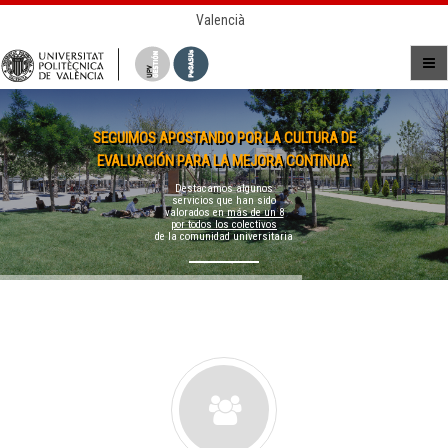
Valencià
SEGUIMOS APOSTANDO POR LA CULTURA DE
EVALUACIÓN PARA LA MEJORA CONTINUA.
Destacamos algunos
servicios que han sido
valorados en
más de un 8
por todos los colectivos
de la comunidad universitaria