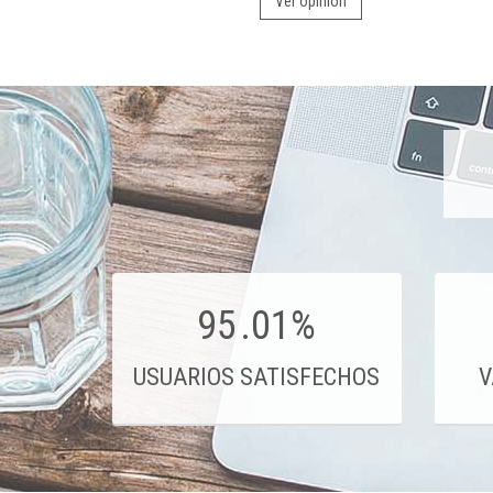
Ver opinión
95
.01%
USUARIOS SATISFECHOS
V