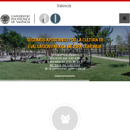
Valencià
SEGUIMOS APOSTANDO POR LA CULTURA DE
EVALUACIÓN PARA LA MEJORA CONTINUA.
Destacamos algunos
servicios que han sido
valorados en
más de un 8
por todos los colectivos
de la comunidad universitaria