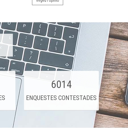
Vegeu l'opinió
6014
ES
ENQUESTES CONTESTADES