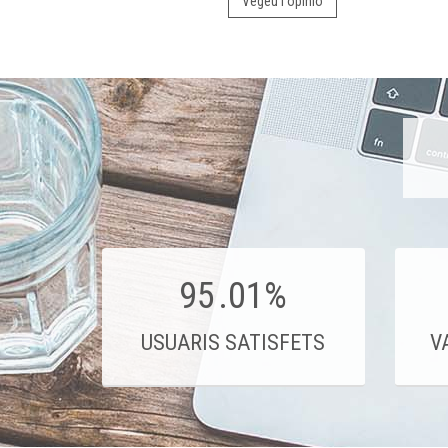
Vegeu l'opinió
95
.01%
USUARIS SATISFETS
V