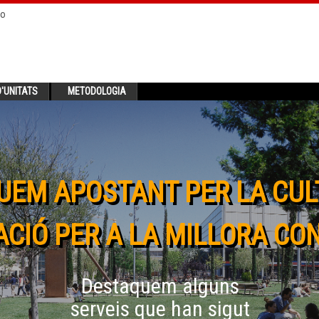
no
'UNITATS
METODOLOGIA
UEM APOSTANT PER LA CUL
CIÓ PER A LA MILLORA CO
Destaquem alguns
serveis que han sigut