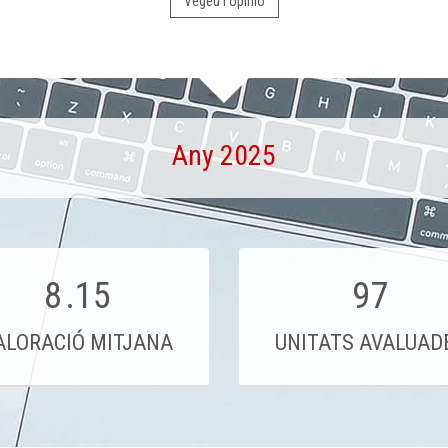
Vegeu l'opinió
Any 2025
8
.15
97
ALORACIÓ MITJANA
UNITATS AVALUAD