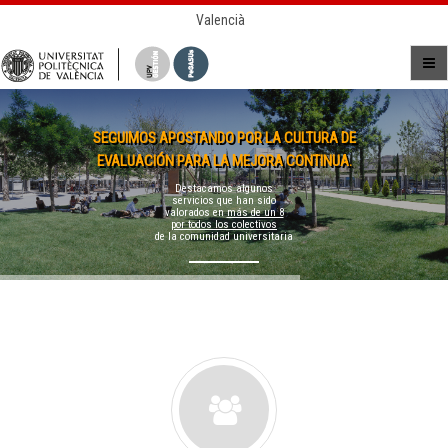
Valencià
SEGUIMOS APOSTANDO POR LA CULTURA DE
EVALUACIÓN PARA LA MEJORA CONTINUA.
Destacamos algunos
servicios que han sido
valorados en
más de un 8
por todos los colectivos
de la comunidad universitaria