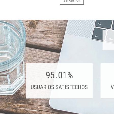
Ver opinión
95
.01%
USUARIOS SATISFECHOS
V