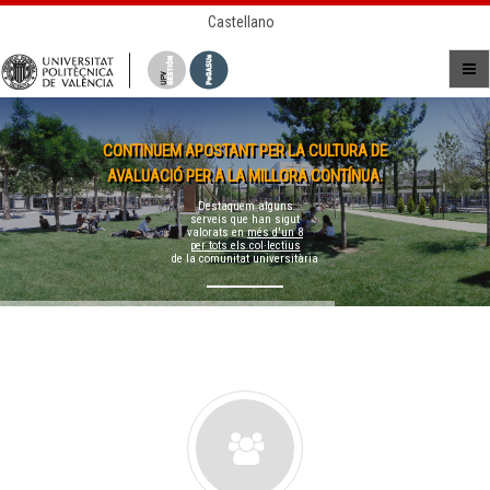
Castellano
CONTINUEM APOSTANT PER LA CULTURA DE
AVALUACIÓ PER A LA MILLORA CONTÍNUA.
Destaquem alguns
serveis que han sigut
valorats en
més d'un 8
per tots els col·lectius
de la comunitat universitària