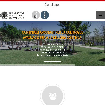
Castellano
CONTINUEM APOSTANT PER LA CULTURA DE
AVALUACIÓ PER A LA MILLORA CONTÍNUA.
Destaquem alguns
serveis que han sigut
valorats en
més d'un 8
per tots els col·lectius
de la comunitat universitària