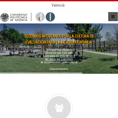
Valencià
SEGUIMOS APOSTANDO POR LA CULTURA DE
EVALUACIÓN PARA LA MEJORA CONTINUA.
Destacamos algunos
servicios que han sido
valorados en
más de un 8
por todos los colectivos
de la comunidad universitaria