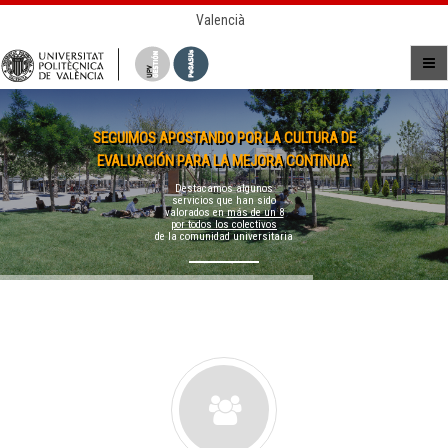
Valencià
SEGUIMOS APOSTANDO POR LA CULTURA DE
EVALUACIÓN PARA LA MEJORA CONTINUA.
Destacamos algunos
servicios que han sido
valorados en
más de un 8
por todos los colectivos
de la comunidad universitaria