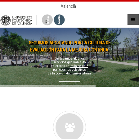
Valencià
SEGUIMOS APOSTANDO POR LA CULTURA DE
EVALUACIÓN PARA LA MEJORA CONTINUA.
Destacamos algunos
servicios que han sido
valorados en
más de un 8
por todos los colectivos
de la comunidad universitaria