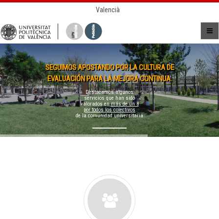
Valencià
SEGUIMOS APOSTANDO POR LA CULTURA DE
EVALUACIÓN PARA LA MEJORA CONTINUA.
Destacamos algunos
servicios que han sido
valorados en
más de un 8
por todos los colectivos
de la comunidad universitaria