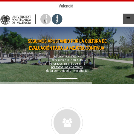
Valencià
SEGUIMOS APOSTANDO POR LA CULTURA DE
EVALUACIÓN PARA LA MEJORA CONTINUA.
Destacamos algunos
servicios que han sido
valorados en
más de un 8
por todos los colectivos
de la comunidad universitaria