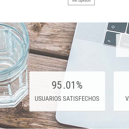
Ver opinión
95
.01%
USUARIOS SATISFECHOS
V