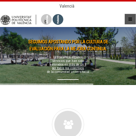
Valencià
SEGUIMOS APOSTANDO POR LA CULTURA DE
EVALUACIÓN PARA LA MEJORA CONTINUA.
Destacamos algunos
servicios que han sido
valorados en
más de un 8
por todos los colectivos
de la comunidad universitaria