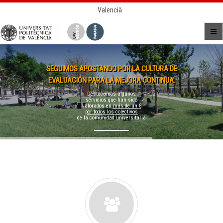
Valencià
SEGUIMOS APOSTANDO POR LA CULTURA DE
EVALUACIÓN PARA LA MEJORA CONTINUA.
Destacamos algunos
servicios que han sido
valorados en
más de un 8
por todos los colectivos
de la comunidad universitaria