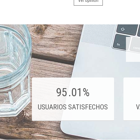
Ver opinión
95
.01%
USUARIOS SATISFECHOS
V