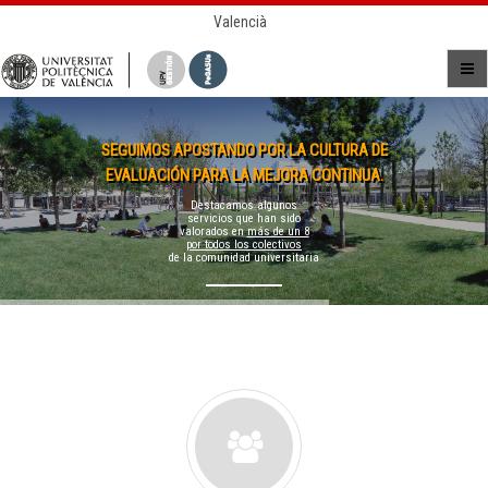
Valencià
SEGUIMOS APOSTANDO POR LA CULTURA DE
EVALUACIÓN PARA LA MEJORA CONTINUA.
Destacamos algunos
servicios que han sido
valorados en
más de un 8
por todos los colectivos
de la comunidad universitaria